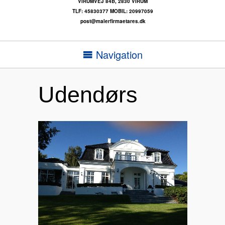
VIRUMVEJ 84B,
2830 VIRUM
TLF: 45830377
MOBIL: 20997059
post@malerfirmaetares.dk
Navigation
Udendørs